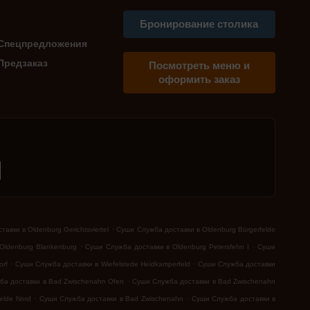
Бронирование столика
Спецпредложения
Предзаказ
Посмотреть меню и
оформить заказ
.
авки в Oldenburg Gerichtsviertel
Суши Служба доставки в Oldenburg Bürgerfelde
.
.
Oldenburg Blankenburg
Суши Служба доставки в Oldenburg Petersfehn I
Суши
.
.
orf
Суши Служба доставки в Wiefelstede Heidkamperfeld
Суши Служба доставки
.
ба доставки в Bad Zwischenahn Ofen
Суши Служба доставки в Bad Zwischenahn
.
.
elde Nord
Суши Служба доставки в Bad Zwischenahn
Суши Служба доставки в