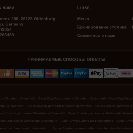
с нами
Links
rstr. 299, 26125 Oldenburg
Меню
g), Germany
Бронирование столика
049054
1263489
Свяжитесь с нами
ПРИНИМАЕМЫЕ СПОСОБЫ ОПЛАТЫ
.
.
 в Oldenburg Ofenerfeld
Суши Служба доставки в Oldenburg Metjendorf
Суши Служба дост
.
.
denburg Wahnbek
Суши Служба доставки в Oldenburg Wehnen
Суши Служба доставки в 
.
ши Служба доставки в Wiefelstede Ofenerfeld
Суши Служба доставки в Wiefelstede Metjend
.
.
жба доставки в Wiefelstede Bokelerburg
Суши Служба доставки в Wiefelstede
Суши Служ
.
и в Bad Zwischenahn Petersfehn I
Суши Служба доставки в Bad Zwischenahn Westerholtsf