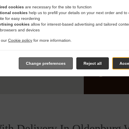
ired cookies
are necessary for the site to function
Dietrichsf
tional cookies
help us to prefill your details on your next order and to
доставки -
ite for easy reordering
Eversten
,
rtising cookies
allow for interest-based advertising and tailored conte
 browsers and devices
Bloherfel
Wechloy
,
t our
Cookie policy
for more information.
Ofen
, Мин
Borbeck
,
Change preferences
Reject all
Acce
Wahnbec
Rastede
, 
ith Delivery In Oldenburg