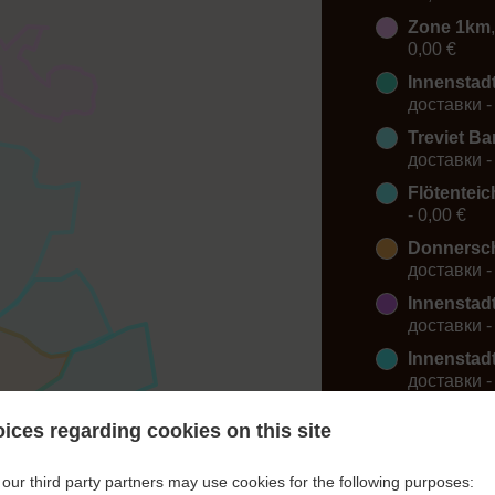
Zone 1km
0,00 €
Innenstad
доставки -
Treviet B
доставки -
Flötenteic
- 0,00 €
Donnersc
доставки -
Innenstad
доставки -
Innenstad
доставки -
Innenstad
ices regarding cookies on this site
доставки -
Weser-Ems
our third party partners may use cookies for the following purposes:
доставки -