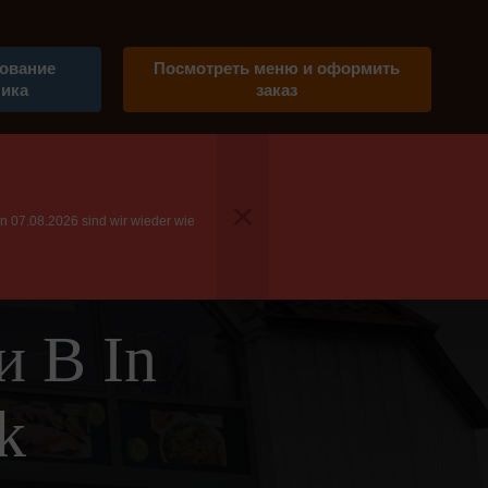
ование
Посмотреть меню и оформить
лика
заказ
 07.08.2026 sind wir wieder wie
 В In
k