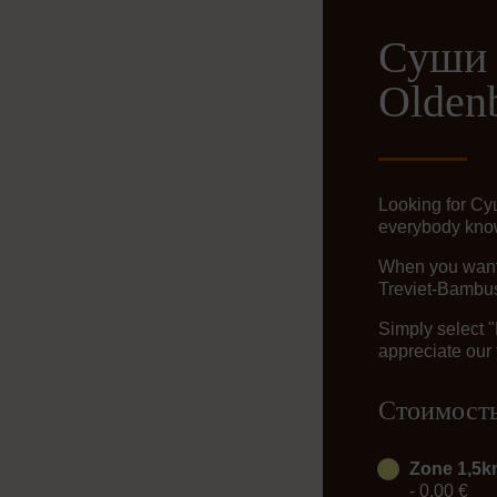
Суши 
Olden
Looking for С
everybody knows
When you want t
Treviet-Bambus
Simply select 
appreciate our 
Стоимость
Zone 1,5
- 0,00 €