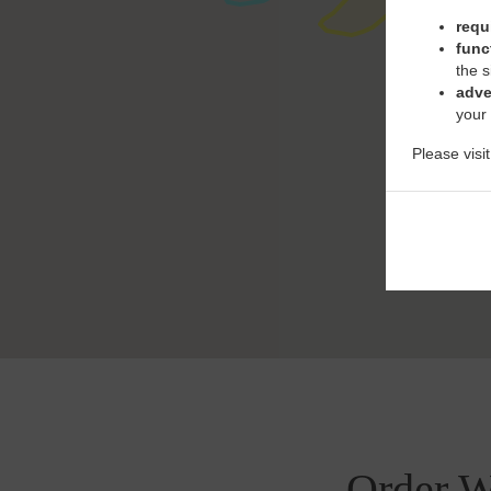
requ
func
the s
adve
your
Please visi
Order W