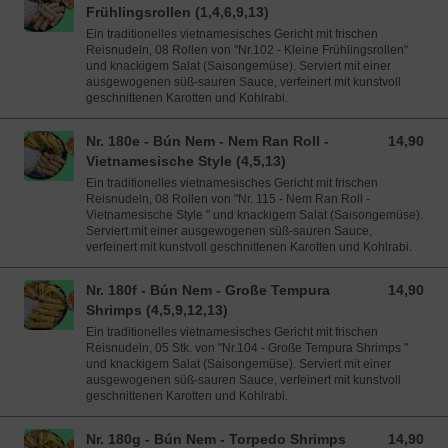
Frühlingsrollen (1,4,6,9,13)
Ein traditionelles vietnamesisches Gericht mit frischen
Reisnudeln, 08 Rollen von "Nr.102 - Kleine Frühlingsrollen"
und knackigem Salat (Saisongemüse). Serviert mit einer
ausgewogenen süß-sauren Sauce, verfeinert mit kunstvoll
geschnittenen Karotten und Kohlrabi.
Nr. 180e - Bún Nem - Nem Ran Roll -
14,90
14,90 EUR
Vietnamesische Style (4,5,13)
Ein traditionelles vietnamesisches Gericht mit frischen
Reisnudeln, 08 Rollen von "Nr. 115 - Nem Ran Roll -
Vietnamesische Style " und knackigem Salat (Saisongemüse).
Serviert mit einer ausgewogenen süß-sauren Sauce,
verfeinert mit kunstvoll geschnittenen Karotten und Kohlrabi.
Nr. 180f - Bún Nem - Große Tempura
14,90
14,90 EUR
Shrimps (4,5,9,12,13)
Ein traditionelles vietnamesisches Gericht mit frischen
Reisnudeln, 05 Stk. von "Nr.104 - Große Tempura Shrimps "
und knackigem Salat (Saisongemüse). Serviert mit einer
ausgewogenen süß-sauren Sauce, verfeinert mit kunstvoll
geschnittenen Karotten und Kohlrabi.
Nr. 180g - Bún Nem - Torpedo Shrimps
14,90
14,90 EUR