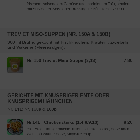
frischem, saisonalem Gemüse und mariniertem Tofu; serviert
mit Süß-Sauer-Soße oder Dressing für Bún Nem - Nr. 090
TREVIET MISO-SUPPEN (NR. 150A & 150B)
300 ml Brühe, gekocht mit Fischknochen, Kräutern, Zwiebeln
und Wakame (Meeresalgen).
Nr. 150 Treviet Miso Suppe (3,13)
7,80
7,80 EUR
GERICHTE MIT KNUSPRIGER ENTE ODER
KNUSPRIGEM HÄHNCHEN
Nr. 141; Nr. 160a & 160b
Nr.141 - Chickensticks (1,4,6,9,13)
8,20
8,20 EUR
ca. 150 g, Hausgemachte frittierte Chickensticks ; Soße nach
Wahl (süßsaurer Soße, Mayo/Ketchup)