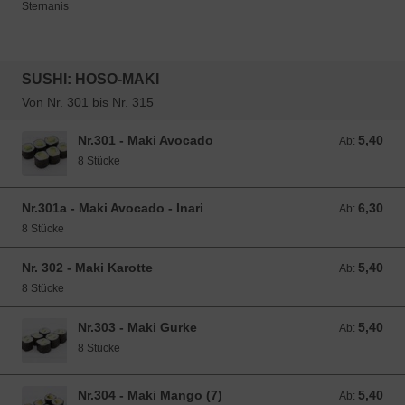
Sternanis
SUSHI: HOSO-MAKI
Von Nr. 301 bis Nr. 315
Nr.301 - Maki Avocado
5,40
Ab: 5,40 EUR
Ab:
8 Stücke
Nr.301a - Maki Avocado - Inari
6,30
Ab: 6,30 EUR
Ab:
8 Stücke
Nr. 302 - Maki Karotte
5,40
Ab: 5,40 EUR
Ab:
8 Stücke
Nr.303 - Maki Gurke
5,40
Ab: 5,40 EUR
Ab:
8 Stücke
Nr.304 - Maki Mango (7)
5,40
Ab: 5,40 EUR
Ab: