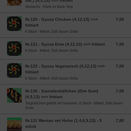
Stk.) (4,5,13) ==> frittiert
Seelachs - Filets im Back-Teig
Nr.120 - Gyoza Chicken (4,12,13) ==>
7,00
7,00 EUR
frittiert
6 Stück - frittiert, Süß-Sauer-Soße
Nr.121 - Gyoza Ente (4,12,13) ==> frittiert
7,00
7,00 EUR
6 Stück - frittiert, Süß-Sauer-Soße
Nr.123 - Gyoza Vegetarisch (4,12,13) ==>
7,00
7,00 EUR
frittiert
6 Stück - frittiert, Süß-Sauer-Soße
Nr.130 - Garnelenbällchen (Dim Sum)
7,00
7,00 EUR
(4,5,13) ==> frittiert
Teigbällchen gefüllt mit Garnelen, 6 Stück - frittiert, Süß-Sauer-
Soße
Nr.131 Wantan mit Huhn (1,4,6,9,13) - 5
7,80
7,80 EUR
stück