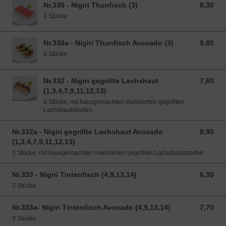
Nr.330 - Nigiri Thunfisch (3)
8,30
8,30 EUR
3 Stücke
Nr.330a - Nigiri Thunfisch Avocado (3)
9,80
9,80 EUR
3 Stücke
Nr.332 - Nigiri gegrillte Lachshaut
7,60
7,60 EUR
(1,3,4,7,9,11,12,13)
3 Stücke, mit hausgemachten marinierten gegrillten
Lachshautstreifen
Nr.332a - Nigiri gegrillte Lachshaut Avocado
8,90
8,90 EUR
(1,3,4,7,9,11,12,13)
3 Stücke, mit hausgemachten marinierten gegrillten Lachshautstreifen
Nr.333 - Nigiri Tintenfisch (4,9,13,14)
6,30
6,30 EUR
3 Stücke
Nr.333a- Nigiri Tintenfisch Avocado (4,9,13,14)
7,70
7,70 EUR
3 Stücke