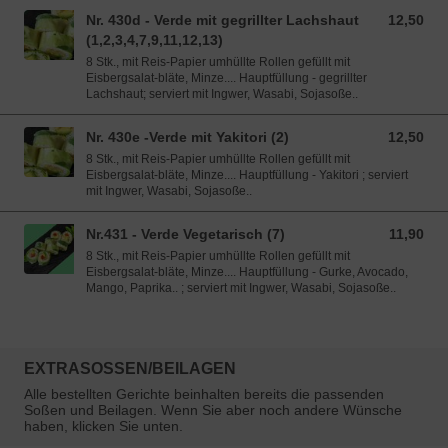
Nr. 430d - Verde mit gegrillter Lachshaut
12,50
12,50 EUR
(1,2,3,4,7,9,11,12,13)
8 Stk., mit Reis-Papier umhüllte Rollen gefüllt mit
Eisbergsalat-bläte, Minze.... Hauptfüllung - gegrillter
Lachshaut; serviert mit Ingwer, Wasabi, Sojasoße..
Nr. 430e -Verde mit Yakitori (2)
12,50
12,50 EUR
8 Stk., mit Reis-Papier umhüllte Rollen gefüllt mit
Eisbergsalat-bläte, Minze.... Hauptfüllung - Yakitori ; serviert
mit Ingwer, Wasabi, Sojasoße..
Nr.431 - Verde Vegetarisch (7)
11,90
11,90 EUR
8 Stk., mit Reis-Papier umhüllte Rollen gefüllt mit
Eisbergsalat-bläte, Minze.... Hauptfüllung - Gurke, Avocado,
Mango, Paprika.. ; serviert mit Ingwer, Wasabi, Sojasoße..
EXTRASOSSEN/BEILAGEN
Alle bestellten Gerichte beinhalten bereits die passenden
Soßen und Beilagen. Wenn Sie aber noch andere Wünsche
haben, klicken Sie unten.