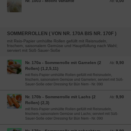
Nr. 1003 - Mochi Variante
0,00
Ab: 0,00 EUR
Ab:
SOMMERROLLEN ( VON NR. 170A BIS NR. 170F )
mit Reis-Papier umhüllte Rollen gefüllt mit Reisnudeln,
frischem, saisonalem Gemüse und Hauptfüllung nach Wahl;
serviert mit Süß-Sauer-Soße
Nr. 170a - Sommerrolle mit Garnelen (2
9,90
Ab: 9,90 EUR
Ab:
Rollen) (1,2,5,11)
mit Reis-Papier umhüllte Rollen gefüllt mit Reisnudeln,
frischem, saisonalem Gemüse und Garnelen; serviert mit Süß-
Sauer-Soße oder Dressing für Bún Nem - Nr. 090
Nr. 170b - Sommerrolle mit Lachs (2
9,90
Ab: 9,90 EUR
Ab:
Rollen) (2,3)
mit Reis-Papier umhüllte Rollen gefüllt mit Reisnudeln,
frischem, saisonalem Gemüse und Lachs; serviert mit Süß-
Sauer-Soße oder Dressing für Bún Nem - Nr. 090
Ab: 9,90 EUR