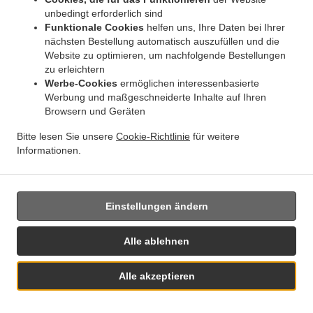
8 Stücke, mit hausgemachten
unbedingt erforderlich sind
marinierten gegrillten
Funktionale Cookies
helfen uns, Ihre Daten bei Ihrer
Lachshautstreifen
nächsten Bestellung automatisch auszufüllen und die
Website zu optimieren, um nachfolgende Bestellungen
Nr.359 Inside-out gekochter Lachs Mango
10,20
Ab: 10,20 EUR
Ab:
zu erleichtern
Rucola 1,3,4,7,9,11,12,13
Werbe-Cookies
ermöglichen interessenbasierte
8 Stücke
Werbung und maßgeschneiderte Inhalte auf Ihren
Browsern und Geräten
Nr. 360a - Inside-out knusprige Ente (4, 5, 9, 12,
10,20
Ab: 10,20 EUR
Ab:
Bitte lesen Sie unsere
Cookie-Richtlinie
für weitere
13)
Informationen.
8 Stücke; Fühlung: knusprige Ente, Avocado, Gurke, Teriyaki ....
Nr. 360b - Inside-out knusprige Hähnchen (4, 5,
10,20
Ab: 10,20 EUR
Ab:
9, 12, 13)
Einstellungen ändern
8 Stücke; Füllung: knusprige Hähnchen, Avocado, Gurke, Treviet Soße ....
Alle ablehnen
SUSHI: FUTO-MAKI ROLLEN
Alle akzeptieren
Von Nr. 370 bis Nr. 389