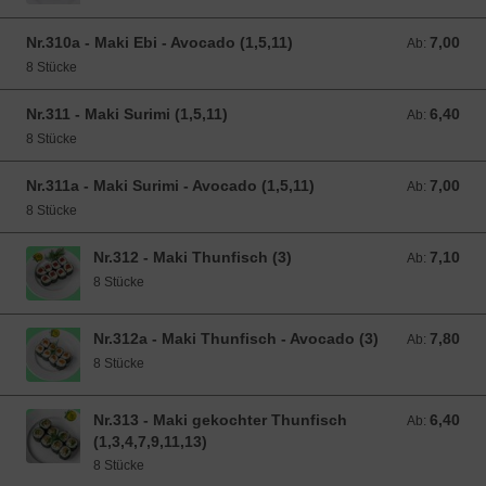
Nr.310a - Maki Ebi - Avocado (1,5,11)
7,00
Ab: 7,00 EUR
Ab:
8 Stücke
Nr.311 - Maki Surimi (1,5,11)
6,40
Ab: 6,40 EUR
Ab:
8 Stücke
Nr.311a - Maki Surimi - Avocado (1,5,11)
7,00
Ab: 7,00 EUR
Ab:
8 Stücke
Nr.312 - Maki Thunfisch (3)
7,10
Ab: 7,10 EUR
Ab:
8 Stücke
Nr.312a - Maki Thunfisch - Avocado (3)
7,80
Ab: 7,80 EUR
Ab:
8 Stücke
Nr.313 - Maki gekochter Thunfisch
6,40
Ab: 6,40 EUR
Ab:
(1,3,4,7,9,11,13)
8 Stücke