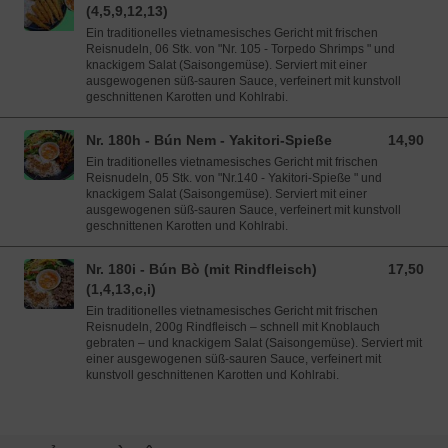
(4,5,9,12,13)
Ein traditionelles vietnamesisches Gericht mit frischen
Reisnudeln, 06 Stk. von "Nr. 105 - Torpedo Shrimps " und
knackigem Salat (Saisongemüse). Serviert mit einer
ausgewogenen süß-sauren Sauce, verfeinert mit kunstvoll
geschnittenen Karotten und Kohlrabi.
Nr. 180h - Bún Nem - Yakitori-Spieße
14,90
14,90 EUR
Ein traditionelles vietnamesisches Gericht mit frischen
Reisnudeln, 05 Stk. von "Nr.140 - Yakitori-Spieße " und
knackigem Salat (Saisongemüse). Serviert mit einer
ausgewogenen süß-sauren Sauce, verfeinert mit kunstvoll
geschnittenen Karotten und Kohlrabi.
Nr. 180i - Bún Bò (mit Rindfleisch)
17,50
17,50 EUR
(1,4,13,c,i)
Ein traditionelles vietnamesisches Gericht mit frischen
Reisnudeln, 200g Rindfleisch – schnell mit Knoblauch
gebraten – und knackigem Salat (Saisongemüse). Serviert mit
einer ausgewogenen süß-sauren Sauce, verfeinert mit
kunstvoll geschnittenen Karotten und Kohlrabi.