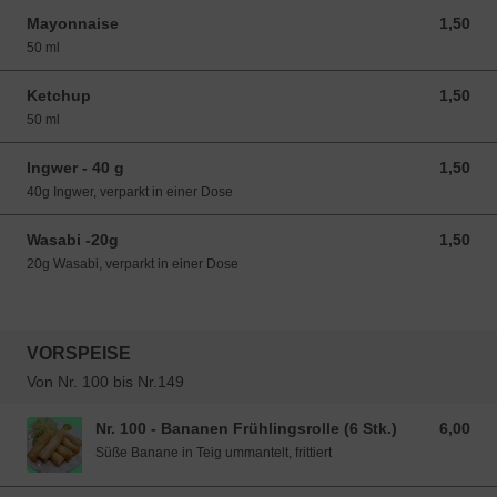
Mayonnaise
1,50
1,50 EUR
50 ml
Ketchup
1,50
1,50 EUR
50 ml
Ingwer - 40 g
1,50
1,50 EUR
40g Ingwer, verparkt in einer Dose
Wasabi -20g
1,50
1,50 EUR
20g Wasabi, verparkt in einer Dose
VORSPEISE
Von Nr. 100 bis Nr.149
Nr. 100 - Bananen Frühlingsrolle (6 Stk.)
6,00
6,00 EUR
Süße Banane in Teig ummantelt, frittiert