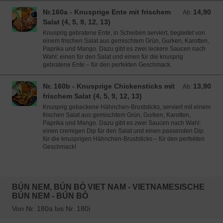
Nr.160a - Knusprige Ente mit frischem
14,90
Ab: 14,90 EUR
Ab:
Salat (4, 5, 9, 12, 13)
Knusprig gebratene Ente, in Scheiben serviert, begleitet von
einem frischen Salat aus gemischtem Grün, Gurken, Karotten,
Paprika und Mango. Dazu gibt es zwei leckere Saucen nach
Wahl: einen für den Salat und einen für die knusprig
gebratene Ente – für den perfekten Geschmack.
Nr. 160b - Knusprige Chickensticks mit
13,90
Ab: 13,90 EUR
Ab:
frischem Salat (4, 5, 9, 12, 13)
Knusprig gebackene Hähnchen-Bruststicks, serviert mit einem
frischen Salat aus gemischtem Grün, Gurken, Karotten,
Paprika und Mango. Dazu gibt es zwei Saucen nach Wahl:
einen cremigen Dip für den Salat und einen passenden Dip
für die knusprigen Hähnchen-Bruststicks – für den perfekten
Geschmack!
BÚN NEM, BÚN BÒ VIET NAM - VIETNAMESISCHE
BÚN NEM - BÚN BÒ
Von Nr. 180a bis Nr. 180i