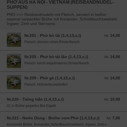
PHỞ AUS HÀ NỘI - VIETNAM (REISBANDNUDEL-
SUPPEN)
PHO ==> Reisbandnudeln mit Fleisch, serviert in heißer
seperat verpackter Brühe mit Koriander, Schnittlauchzwiebeln,
Ingwer, Zimt und Sternanis
Nr.201 - Phở bò tái (1,4,13,c,i)
14,00
Ab: 14,00 EUR
Ab:
Fleisch: dünnes rohes Rinderfleisch
Nr.205 - Phở bò tái lăn (1,4,13,c,i)
14,00
Ab: 14,00 EUR
Ab:
Fleisch: leicht angebratenes Rinderfleisch
Nr.209 - Phở gà (1,4,13,c,i)
14,00
Ab: 14,00 EUR
Ab:
Fleisch: Hühnerbruststreifen
Nr.220 - Trứng trần (1,4,13,c,i)
10,00
Ab: 10,00 EUR
Ab:
01 in Brühe gegartes Bio-Eigelb
Nr.221 - Nước Dùng - Brühe vom Phở (1,4,13,c,i)
7,80
Ab: 7,80 EUR
Ab:
kochende Brühe, Koriander, Schnittlauchzwiebeln, Ingwer, Zimt u.