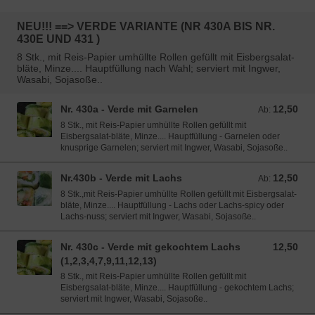
NEU!!! ==> VERDE VARIANTE (NR 430A BIS NR.
430E UND 431 )
8 Stk., mit Reis-Papier umhüllte Rollen gefüllt mit Eisbergsalat-
bläte, Minze.... Hauptfüllung nach Wahl; serviert mit Ingwer,
Wasabi, Sojasoße..
Nr. 430a - Verde mit Garnelen
12,50
Ab: 12,50 EUR
Ab:
8 Stk., mit Reis-Papier umhüllte Rollen gefüllt mit
Eisbergsalat-bläte, Minze.... Hauptfüllung - Garnelen oder
knusprige Garnelen; serviert mit Ingwer, Wasabi, Sojasoße..
Nr.430b - Verde mit Lachs
12,50
Ab: 12,50 EUR
Ab:
8 Stk.,mit Reis-Papier umhüllte Rollen gefüllt mit Eisbergsalat-
bläte, Minze.... Hauptfüllung - Lachs oder Lachs-spicy oder
Lachs-nuss; serviert mit Ingwer, Wasabi, Sojasoße..
Nr. 430c - Verde mit gekochtem Lachs
12,50
12,50 EUR
(1,2,3,4,7,9,11,12,13)
8 Stk., mit Reis-Papier umhüllte Rollen gefüllt mit
Eisbergsalat-bläte, Minze.... Hauptfüllung - gekochtem Lachs;
serviert mit Ingwer, Wasabi, Sojasoße..