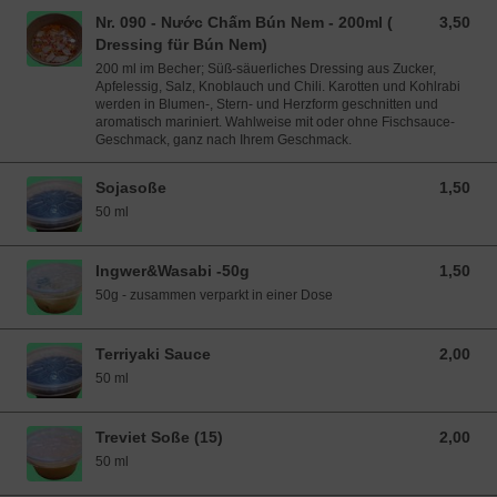
Nr. 090 - Nước Chấm Bún Nem - 200ml (
3,50
3,50 EUR
Dressing für Bún Nem)
200 ml im Becher; Süß-säuerliches Dressing aus Zucker,
Apfelessig, Salz, Knoblauch und Chili. Karotten und Kohlrabi
werden in Blumen-, Stern- und Herzform geschnitten und
aromatisch mariniert. Wahlweise mit oder ohne Fischsauce-
Geschmack, ganz nach Ihrem Geschmack.
Sojasoße
1,50
1,50 EUR
50 ml
Ingwer&Wasabi -50g
1,50
1,50 EUR
50g - zusammen verparkt in einer Dose
Terriyaki Sauce
2,00
2,00 EUR
50 ml
Treviet Soße (15)
2,00
2,00 EUR
50 ml