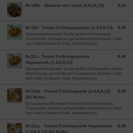
Nr.108a - Wakame mit Lachs (3,9,12,13)
9,50
9,50 EUR
Nr.110 - Treviet Frühlingstasche (1,4,6,9,13)
8,90
8,90 EUR
Hausgemacht panierte Tasche gefüllt mit Glasnudeln,
Trockenpilze, Gemüse und gehacktem Hühnerfleisch; Soße
nach Wahl (süßsaurer Soße, Mayo/Ketchup)
Nr.111 - Treviet Frühlingstasche
8,40
8,40 EUR
Vegetarisch (1,4,6,9,13)
Hausgemacht panierte Tasche gefüllt mit Glasnudeln, feinen
Pilzmischung, geschnittenen Champignons, Gemüse, Soße
nach Wahl (süßsaurer Soße, Mayo/Ketchup)
Nr.110a - Treviet Frühlingsrolle (1,4,6,9,13)
8,90
8,90 EUR
(02 Rolle)
02 hausgemachte frittierte Rolle gefüllt mit Glasnudeln,
Trockenpilze, Gemüse und gehacktem Hühnerfleisch; Soße
nach Wahl (süßsaurer Soße, Mayo/Ketchup)
Nr.111a - Treviet Frühlingsrolle Vegetarisch
8,40
8,40 EUR
(1,4,6,9,13) (02 Rolle)