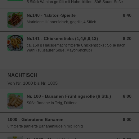
5 Stück Wantan gefüllt mit Huhn, frittiert, Süß-Sauer-Soße
Nr.140 - Yakitori-Spieße
8,40
8,40 EUR
Marinierte Hühnerfleisch, gegrillt, 4 Stück
Nr.141 - Chickensticks (1,4,6,9,13)
8,20
8,20 EUR
ca. 150 g Hausgemacht frittierte Chickensticks ; Soße nach
Wahl (süßsaurer Soße, Mayo/Ketchup)
NACHTISCH
Von Nr. 1000 bis Nr. 1005
Nr. 100 - Bananen Frühlingsrolle (6 Stk.)
6,00
6,00 EUR
Süße Banane in Teig, Frittierte
1000 - Gebratene Bananen
8,00
8,00 EUR
8 frittierte panierte Bananenkugeln mit Honig