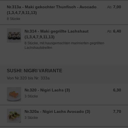
Nr.313a - Maki gekochter Thunfisch - Avocado
7,00
Ab: 7,00 EUR
Ab:
(1,3,4,7,9,11,13)
8 Stücke
Nr.314 - Maki gegrillte Lachshaut
6,40
Ab: 6,40 EUR
Ab:
(1,3,4,7,9,11,13)
8 Stücke, mit hausgemachten marinierten gegrillten
Lachshautstreifen
SUSHI: NIGIRI VARIANTE
Von Nr.320 bis Nr. 333a
Nr.320 - Nigiri Lachs (3)
6,30
6,30 EUR
3 Stücke
Nr.320a - Nigiri Lachs Avocado (3)
7,70
7,70 EUR
3 Stücke