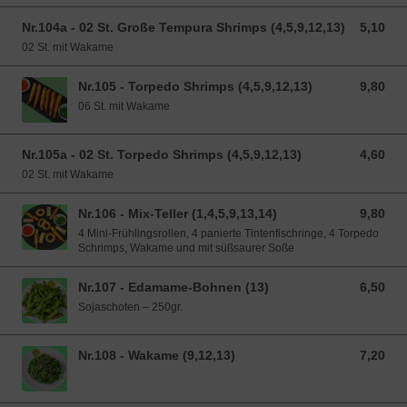
Nr.104a - 02 St. Große Tempura Shrimps (4,5,9,12,13)
5,10
5,10 EUR
02 St. mit Wakame
Nr.105 - Torpedo Shrimps (4,5,9,12,13)
9,80
9,80 EUR
06 St. mit Wakame
Nr.105a - 02 St. Torpedo Shrimps (4,5,9,12,13)
4,60
4,60 EUR
02 St. mit Wakame
Nr.106 - Mix-Teller (1,4,5,9,13,14)
9,80
9,80 EUR
4 Mini-Frühlingsrollen, 4 panierte Tintenfischringe, 4 Torpedo
Schrimps, Wakame und mit süßsaurer Soße
Nr.107 - Edamame-Bohnen (13)
6,50
6,50 EUR
Sojaschoten – 250gr.
Nr.108 - Wakame (9,12,13)
7,20
7,20 EUR