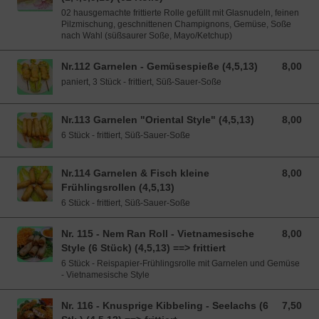
02 hausgemachte frittierte Rolle gefüllt mit Glasnudeln, feinen
Pilzmischung, geschnittenen Champignons, Gemüse, Soße
nach Wahl (süßsaurer Soße, Mayo/Ketchup)
Nr.112 Garnelen - Gemüsespieße (4,5,13)
8,00
8,00 EUR
paniert, 3 Stück - frittiert, Süß-Sauer-Soße
Nr.113 Garnelen "Oriental Style" (4,5,13)
8,00
8,00 EUR
6 Stück - frittiert, Süß-Sauer-Soße
Nr.114 Garnelen & Fisch kleine
8,00
8,00 EUR
Frühlingsrollen (4,5,13)
6 Stück - frittiert, Süß-Sauer-Soße
Nr. 115 - Nem Ran Roll - Vietnamesische
8,00
8,00 EUR
Style (6 Stück) (4,5,13) ==> frittiert
6 Stück - Reispapier-Frühlingsrolle mit Garnelen und Gemüse
- Vietnamesische Style
Nr. 116 - Knusprige Kibbeling - Seelachs (6
7,50
7,50 EUR