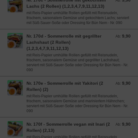
Nr. 170c - Sommerrolle mit gekochtem
9,90
Ab:
Lachs (2 Rollen) (1,2,3,4,7,9,11,12,13)
mit Reis-Papier umhüllte Rollen gefüllt mit Reisnudeln,
frischem, saisonalem Gemüse und gekochtem Lachs; serviert
mit Süß-Sauer-Soße oder Dressing für Bún Nem - Nr. 090
Nr. 170d - Sommerrolle mit gegrillter
9,90
Ab: 9,90 EUR
Ab:
Lachshaut (2 Rollen)
(1,2,3,4,7,9,11,12,13)
mit Reis-Papier umhüllte Rollen gefüllt mit Reisnudeln,
frischem, saisonalem Gemüse und gegrillter Lachshaut;
serviert mit Süß-Sauer-Soße oder Dressing für Bún Nem - Nr.
090
Nr. 170e - Sommerrolle mit Yakitori (2
9,90
Ab: 9,90 EUR
Ab:
Rollen) (2)
mit Reis-Papier umhüllte Rollen gefüllt mit Reisnudeln,
frischem, saisonalem Gemüse und mariniertem Hähnchen;
serviert mit Süß-Sauer-Soße oder Dressing für Bún Nem - Nr.
090
Nr. 170f - Sommerrolle vegan mit Inari (2
9,90
Ab: 9,90 EUR
Ab:
Rollen) (2,13)
mit Reis-Papier umhüllte Rollen gefüllt mit Reisnudeln,